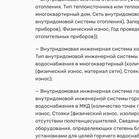
отопления, Тип теплоисточника или тепл
многоквартирный дом, Сеть внутридомово
внутридомовой системы отопления), Запо
приборов), Физический износ, Год провед
отопительных приборов));
— Внутридомовая инженерная система хол
Тип внутридомовой инженерной системы 
водоснабжения в многоквартирный (колич
(физический износ, материал сети), Сто
износ);
— Внутридомовая инженерная система гор
внутридомовой инженерной системы горя
водоснабжения в МКД (количество точек 
износ, Стояки (физический износ, изоли
отсутствии полотенцесушителей, Сведен
оборудования, определеяющих степень б
установками для целей горячего водосна