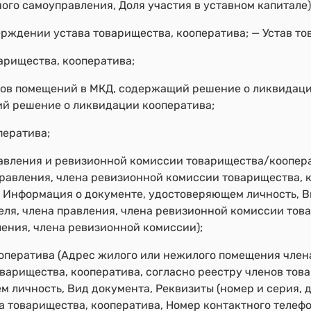
ого самоуправления, Доля участия в уставном капитале)
рждении устава товарищества, кооператива; — Устав то
арищества, кооператива;
ков помещений в МКД, содержащий решение о ликвидаци
ий решение о ликвидации кооператива;
ператива;
равления и ревизионной комиссии товарищества/коопер
равления, члена ревизионной комиссии товарищества, к
 Информация о документе, удостоверяющем личность, Ви
еля, члена правления, члена ревизионной комиссии тов
ления, члена ревизионной комиссии);
оператива (Адрес жилого или нежилого помещения член
арищества, кооператива, согласно реестру членов тов
личность, Вид документа, Реквизиты (номер и серия, д
а товарищества, кооператива, Номер контактного телеф