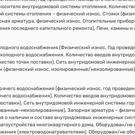
оносителя внутридомовой системы отопления, Количеств
й системы отопления – физический износ, Стояки (физи
рная арматура, физический износ, Отопительные прибор
ения последнего капитального ремонта), Печи, камины и 
одного водоснабжения (Физический износ, Год проведе
холодного водоснабжения, Количество вводов внутрид
ество точек поставки), Сеть внутридомовой инженерн
яки (физический износ, изолированные/неизолированные
ячего водоснабжения (физический износ, год проведени
чего водоснабжения), Количество вводов внутридомово
поставки), Сеть внутридомовой инженерной системы го
рованные-неизолированные), Запорная арматура – физич
ия о наличии и составе внутридомовых инженерных сис
лагоустройства многоквартирного дома, Оборудован/не
бжения (электроводонагревателями), Оборудован/не об