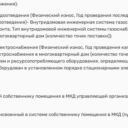
бжения);
оотведения (Физический износ, Год проведения послед
отведения)- Внутридомовая инженерная система газос
онта, Тип внутридомовой инженерной системы газосна
гоквартирный дом (количество точек поставки));
ктроснабжения (Физический износ, Год проведения кап
роснабжения в многоквартирный дом (количество точек
ем и ресурсопотребляющего оборудования, определяющ
борудован в установленном порядке стационарными эле
ый собственнику помещения в МКД управляющей организ
рисвоенный в системе собственнику помещения в МКД (п