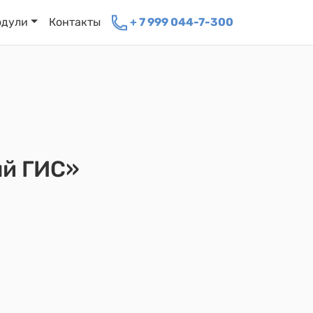
одули
Контакты
+ 7 999 044-7-300
ый ГИС»