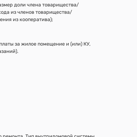
Размер доли члена товарищества/
хода из членов товарищества/
ения из кооператива);
латы за жилое помещение и (или) КУ,
заний).
о ремонта, Тип внутридомовой системы