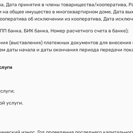
ва, Дата принятия в члены товарищества/кооператива, 
и на общее имущество в многоквартирном доме, Дата вы
ооператива об исключении из кооператива, Дата исключ
П банка, БИК банка, Номер расчетного счета в банке);
ия (выставления) платежных документов для внесения п
ем даты начала и даты окончания периода передачи пока
слуги
слуги;
ой услуги.
ический износ, Год проведения последнего капитальног