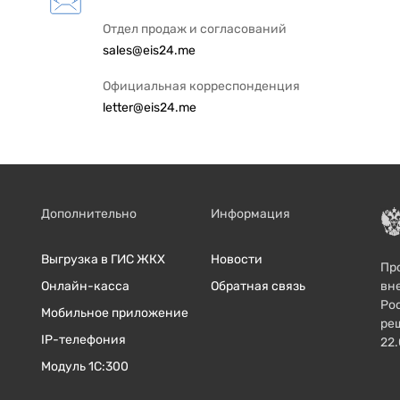
Отдел продаж и согласований
sales@eis24.me
Официальная корреспонденция
letter@eis24.me
Дополнительно
Информация
Выгрузка в ГИС ЖКХ
Новости
Пр
вн
Онлайн-касса
Обратная связь
Ро
Мобильное приложение
ре
IP-телефония
22
Модуль 1С:300